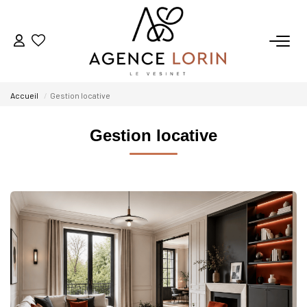
ACHETER
Accueil
Gestion locative
LOUER
Gestion locative
ESTIMER
GESTION
NOTRE AGENCE
Qui Sommes-Nous
Notre Équipe