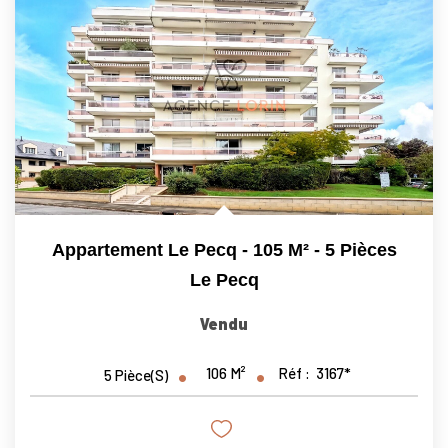
Appartement Le Pecq - 105 M² - 5 Pièces
Le Pecq
Vendu
106
M²
Réf :
3167*
5
Pièce(s)