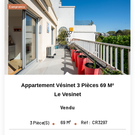
Nous Rejoindre
Compromis
Nos Actualités
CONTACT
Appartement Vésinet 3 Pièces 69 M²
Le Vesinet
Vendu
69
M²
Réf :
CR3297
3
Pièce(s)