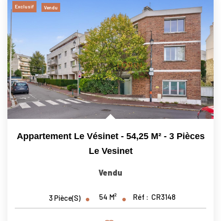
Exclusif
Vendu
Appartement Le Vésinet - 54,25 M² - 3 Pièces
Le Vesinet
Vendu
54
M²
Réf :
CR3148
3
Pièce(s)