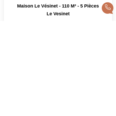
Maison Le Vésinet - 110 M² - 5 Pièces
Le Vesinet
Vendu
110
M²
Réf :
CR3208
5
Pièce(s)
1
2
3
4
5
Suivante