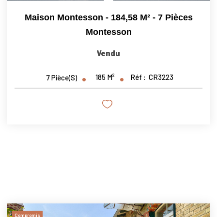
Maison Montesson - 184,58 M² - 7 Pièces
Montesson
Vendu
185
M²
Réf :
CR3223
7
Pièce(s)
Compromis