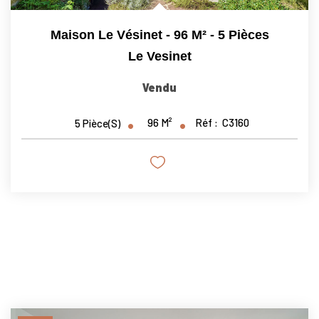
Maison Le Vésinet - 96 M² - 5 Pièces
Le Vesinet
Vendu
96
M²
Réf :
C3160
5
Pièce(s)