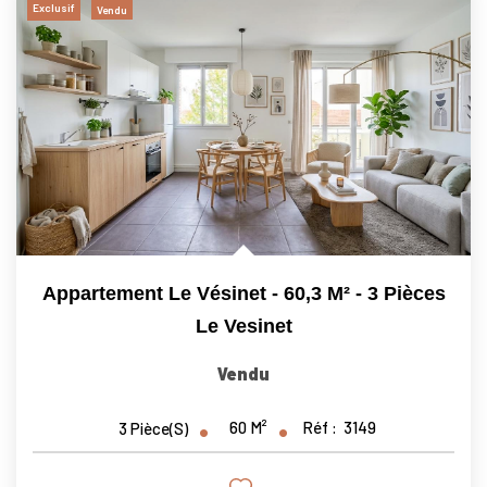
Exclusif
Vendu
Appartement Le Vésinet - 60,3 M² - 3 Pièces
Le Vesinet
Vendu
60
M²
Réf :
3149
3
Pièce(s)