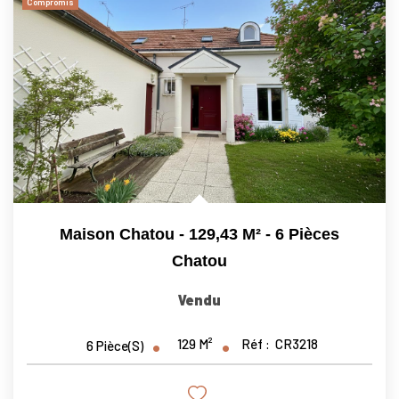
Compromis
Maison Chatou - 129,43 M² - 6 Pièces
Chatou
Vendu
129
M²
Réf :
CR3218
6
Pièce(s)