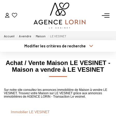
ACHETER
Accueil
A vendre
Maison
LE VESINET
LOUER
Modifier les critères de recherche
Type de transaction
Localisation
Acheter
Localisation
ESTIMER
Achat / Vente Maison LE VESINET -
Type de bien
Sélectionnez...
Surface min
Maison a vendre à LE VESINET
GESTION
Plus de critères
Budget max
NOTRE AGENCE
Sur notre site consultez les annonces immobilière de Maison à vendre LE
VESINET. Trouvez votre Maison sur LE VESINET grâce aux annonces
Créer une alerte
immobilières de AGENCE LORIN - Transaction Le vesinet.
Qui Sommes-Nous
Notre Équipe
Immobilier LE VESINET