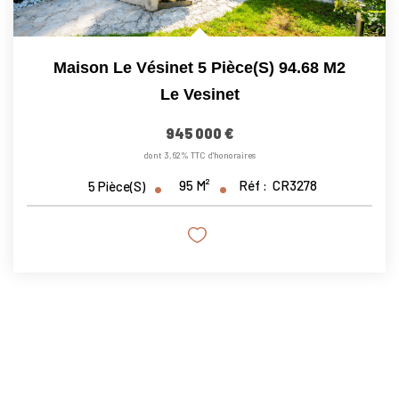
Maison Le Vésinet 5 Pièce(s) 94.68 M2
Le Vesinet
945 000 €
dont 3,62% TTC d'honoraires
95
M²
Réf :
CR3278
5
Pièce(s)