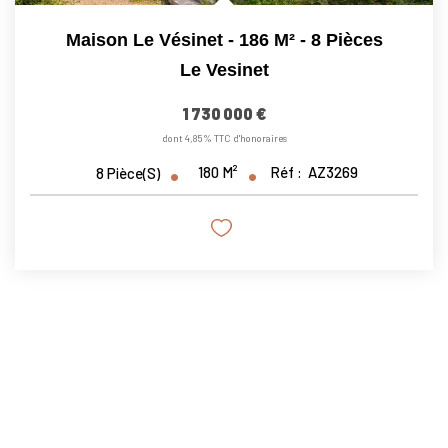
Maison Le Vésinet - 186 M² - 8 Pièces
Le Vesinet
1 730 000 €
dont 4,85% TTC d'honoraires
180
M²
Réf :
AZ3269
8
Pièce(s)