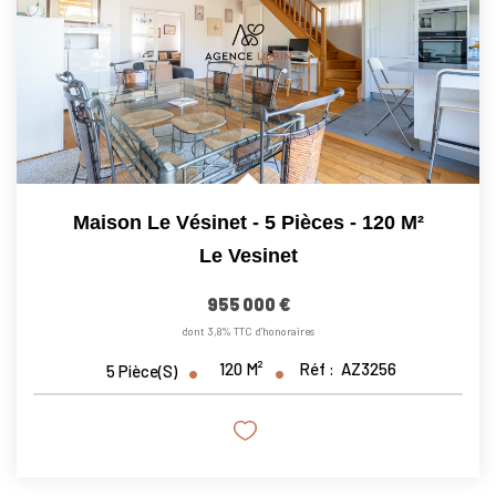
Maison Le Vésinet - 5 Pièces - 120 M²
Le Vesinet
955 000 €
dont 3,8% TTC d'honoraires
120
M²
Réf :
AZ3256
5
Pièce(s)