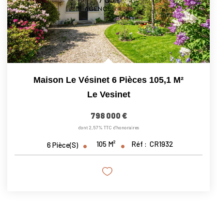
Maison Le Vésinet 6 Pièces 105,1 M²
Le Vesinet
798 000 €
dont 2,57% TTC d'honoraires
105
M²
Réf :
CR1932
6
Pièce(s)