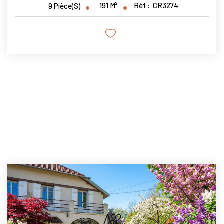
191
M²
Réf :
CR3274
9
Pièce(s)