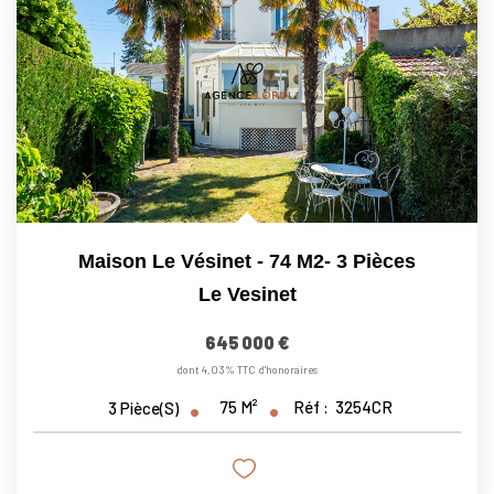
Maison Le Vésinet - 74 M2- 3 Pièces
Le Vesinet
645 000 €
dont 4,03% TTC d'honoraires
75
M²
Réf :
3254CR
3
Pièce(s)