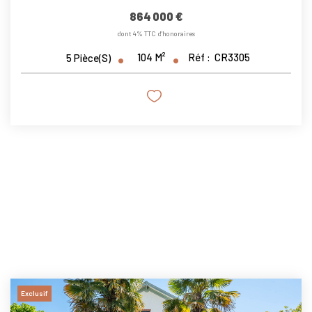
864 000 €
dont 4% TTC d'honoraires
104
M²
Réf :
CR3305
5
Pièce(s)
Exclusif