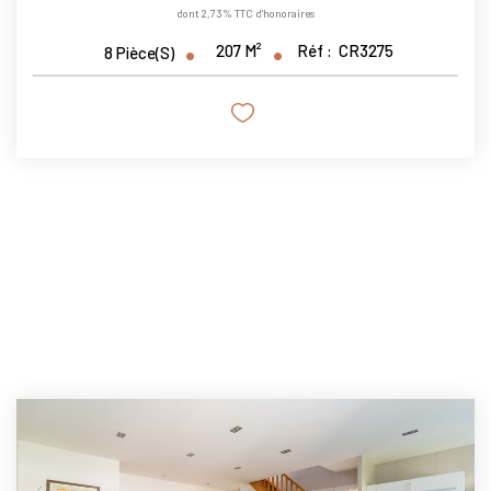
dont 2,73% TTC d'honoraires
207
M²
Réf :
CR3275
8
Pièce(s)