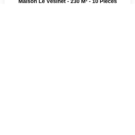
Maison Le Vésinet - 230 M² - 10 Pièces
Le Vesinet
1 415 000 €
dont 3,28% TTC d'honoraires
319
M²
Réf :
CR3232
9
Pièce(s)