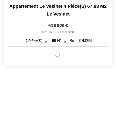
Appartement Le Vesinet 4 Pièce(s) 67.88 M2
Le Vesinet
430 000 €
dont 4,12% TTC d'honoraires
68
M²
Réf :
CR3296
4
Pièce(s)