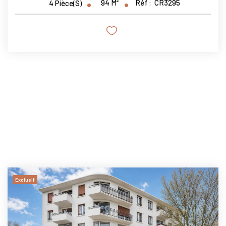
94
M²
Réf :
CR3295
4
Pièce(s)
Exclusif