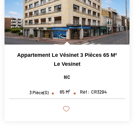
Appartement Le Vésinet 3 Pièces 65 M²
Le Vesinet
NC
65
M²
Réf :
CR3294
3
Pièce(s)