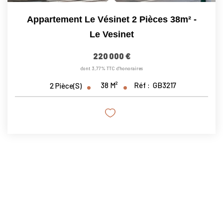
Appartement Le Vésinet 2 Pièces 38m² -
Le Vesinet
220 000 €
dont 3,77% TTC d'honoraires
38
M²
Réf :
GB3217
2
Pièce(s)