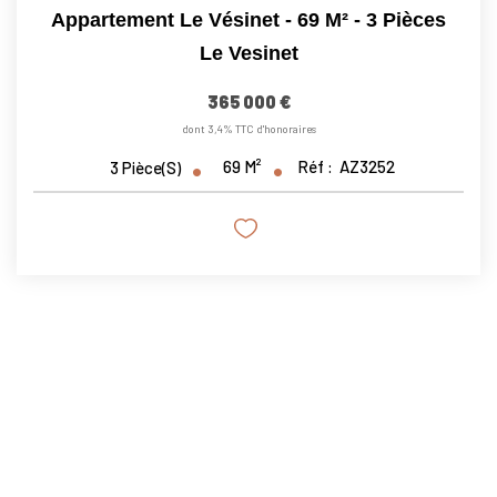
Appartement Le Vésinet - 69 M² - 3 Pièces
Le Vesinet
365 000 €
dont 3,4% TTC d'honoraires
69
M²
Réf :
AZ3252
3
Pièce(s)