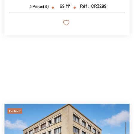
69
M²
Réf :
CR3299
3
Pièce(s)
Exclusif