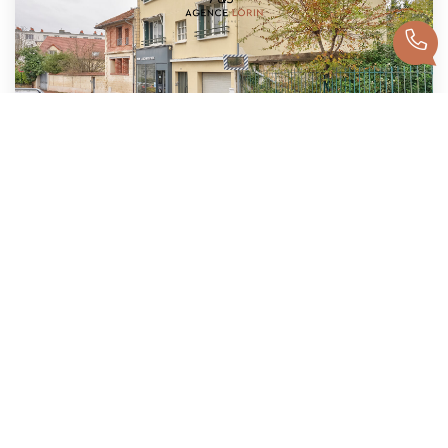
Appartement Le Vésinet 5 Pièces 93 M²
Le Vesinet
450 000 €
dont 4,17% TTC d'honoraires
92
M²
Réf :
3189CR
5
Pièce(s)