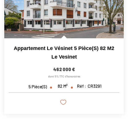
Appartement Le Vésinet 5 Pièce(s) 82 M2
Le Vesinet
462 000 €
dont 5% TTC d'honoraires
82
M²
Réf :
CR3291
5
Pièce(s)