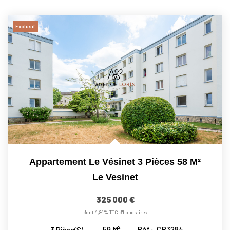
Exclusif
Appartement Le Vésinet 3 Pièces 58 M²
Le Vesinet
325 000 €
dont 4,84% TTC d'honoraires
59
M²
Réf :
CR3284