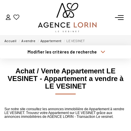
ACHETER
Accueil
A vendre
Appartement
LE VESINET
LOUER
Modifier les critères de recherche
Type de transaction
Localisation
Acheter
Localisation
ESTIMER
Achat / Vente Appartement LE
Type de bien
Sélectionnez...
Surface min
VESINET - Appartement a vendre à
GESTION
LE VESINET
Plus de critères
Budget max
NOTRE AGENCE
Créer une alerte
Sur notre site consultez les annonces immobilière de Appartement à vendre
LE VESINET. Trouvez votre Appartement sur LE VESINET grâce aux
Qui Sommes-Nous
annonces immobilières de AGENCE LORIN - Transaction Le vesinet.
Notre Équipe