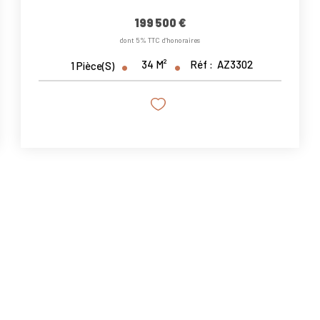
199 500 €
dont 5% TTC d'honoraires
34
M²
Réf :
AZ3302
1
Pièce(s)