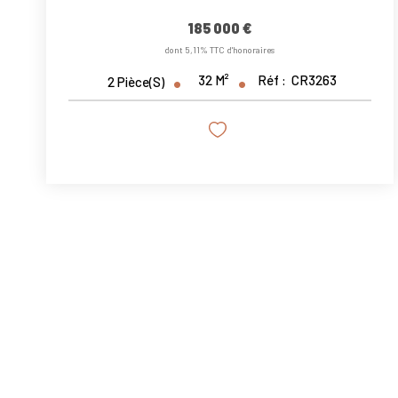
185 000 €
dont 5,11% TTC d'honoraires
32
M²
Réf :
CR3263
2
Pièce(s)