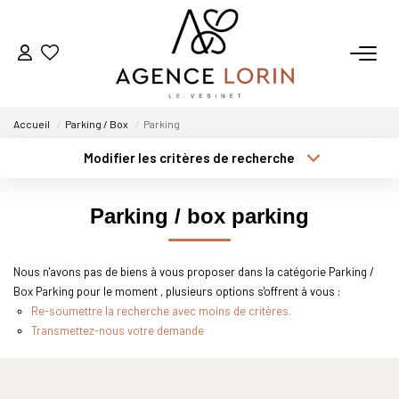
ACHETER
Accueil
Parking / Box
Parking
LOUER
Modifier les critères de recherche
Type de transaction
Localisation
Acheter
Localisation
ESTIMER
Parking / box parking
Type de bien
Sélectionnez...
Surface min
GESTION
Nous n'avons pas de biens à vous proposer dans la catégorie Parking /
Plus de critères
Budget max
Box Parking pour le moment , plusieurs options s'offrent à vous :
NOTRE AGENCE
Re-soumettre la recherche avec moins de critères.
Créer une alerte
Transmettez-nous votre demande
Qui Sommes-Nous
Notre Équipe