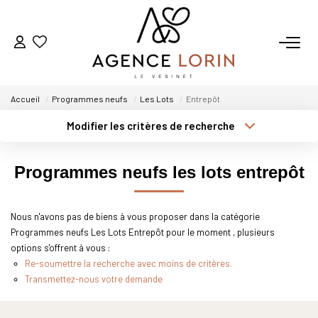
ACHETER
Accueil
Programmes neufs
Les Lots
Entrepôt
LOUER
Modifier les critères de recherche
Type de transaction
Localisation
Acheter
Localisation
ESTIMER
Programmes neufs les lots entrepôt
Type de bien
Sélectionnez...
Surface min
GESTION
Nous n'avons pas de biens à vous proposer dans la catégorie
Plus de critères
Budget max
Programmes neufs Les Lots Entrepôt pour le moment , plusieurs
NOTRE AGENCE
options s'offrent à vous :
Créer une alerte
Re-soumettre la recherche avec moins de critères.
Qui Sommes-Nous
Transmettez-nous votre demande
Notre Équipe