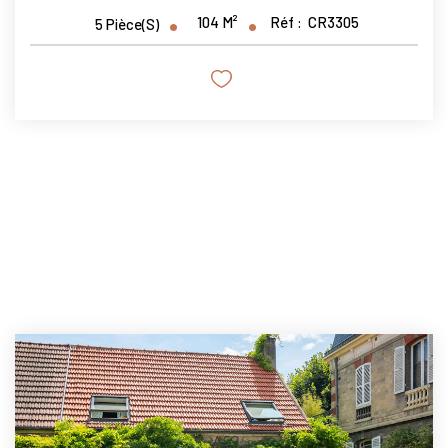
104
M²
Réf :
CR3305
5
Pièce(s)