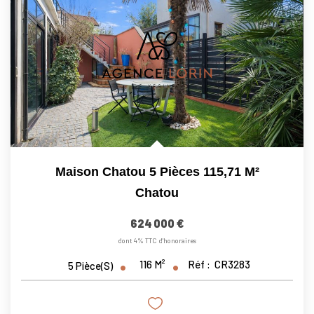
Maison Chatou 5 Pièces 115,71 M²
Chatou
624 000 €
dont 4% TTC d'honoraires
116
M²
Réf :
CR3283
5
Pièce(s)