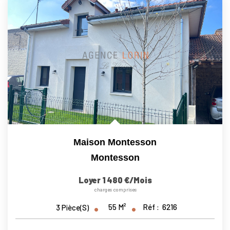
Maison Montesson
Montesson
Loyer 1 480 €/mois
charges comprises
55
M²
Réf :
6216
3
Pièce(s)