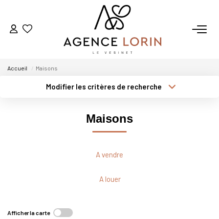
ACHETER
Accueil
Maisons
LOUER
Modifier les critères de recherche
Type de transaction
Localisation
Acheter
Localisation
ESTIMER
Maisons
Type de bien
Sélectionnez...
Surface min
GESTION
Plus de critères
Budget max
A vendre
NOTRE AGENCE
Créer une alerte
A louer
Qui Sommes-Nous
Notre Équipe
Afficher la carte