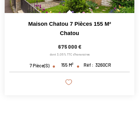
Maison Chatou 7 Pièces 155 M²
Chatou
675 000 €
dont 3,05% TTC d'honoraires
155
M²
Réf :
3260CR
7
Pièce(s)