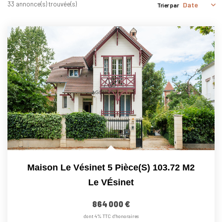
Nous Rejoindre
33 annonce(s) trouvée(s)
Trier par
Nos Actualités
CONTACT
Maison Le Vésinet 5 Pièce(s) 103.72 M2
Le VÉsinet
864 000 €
dont 4% TTC d'honoraires