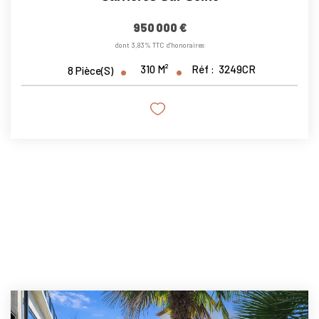
950 000 €
dont 3,83% TTC d'honoraires
310
M²
Réf :
3249CR
8
Pièce(s)