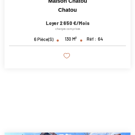
Maison Chatou
Chatou
Loyer 2 650 €/mois
charges comprises
130
M²
Réf :
64
6
Pièce(s)