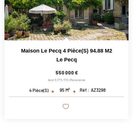
Maison Le Pecq 4 Pièce(s) 94.88 M2
Le Pecq
550 000 €
dont 3,77% TTC d'honoraires
95
M²
Réf :
AZ3298
4
Pièce(s)