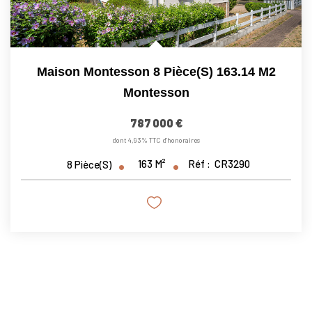
Maison Montesson 8 Pièce(s) 163.14 M2
Montesson
787 000 €
dont 4,93% TTC d'honoraires
163
M²
Réf :
CR3290
8
Pièce(s)