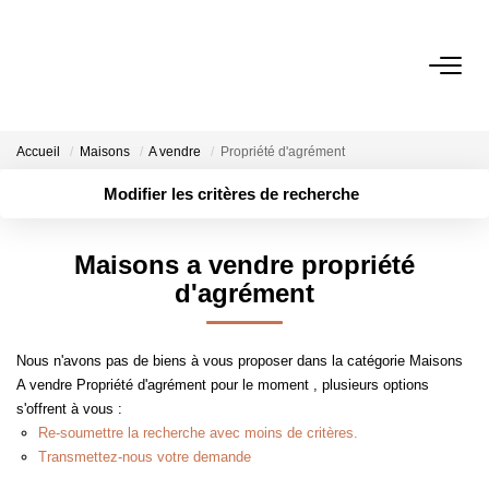
ACHETER
Accueil
Maisons
A vendre
Propriété d'agrément
LOUER
Modifier les critères de recherche
Localisation
Type de transaction
ESTIMER
Surface min
Maisons a vendre propriété
Type de bien
d'agrément
Plus de critères
Budget max
GESTION
Créer une alerte
Nous n'avons pas de biens à vous proposer dans la catégorie Maisons A
NOTRE AGENCE
vendre Propriété d'agrément pour le moment , plusieurs options s'offrent
à vous :
Qui Sommes-Nous
Re-soumettre la recherche avec moins de critères.
Notre Équipe
Transmettez-nous votre demande
Nous Rejoindre