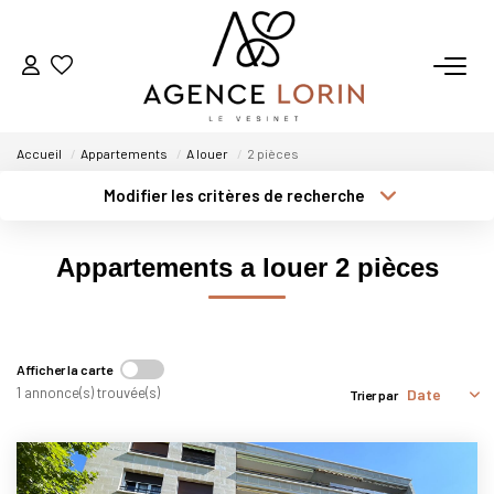
ACHETER
Accueil
Appartements
A louer
2 pièces
LOUER
Modifier les critères de recherche
Type de transaction
Localisation
Acheter
Localisation
ESTIMER
Appartements a louer 2 pièces
Type de bien
Sélectionnez...
Surface min
GESTION
Plus de critères
Budget max
Afficher la carte
NOTRE AGENCE
1 annonce(s) trouvée(s)
Trier par
Créer une alerte
Qui Sommes-Nous
Notre Équipe