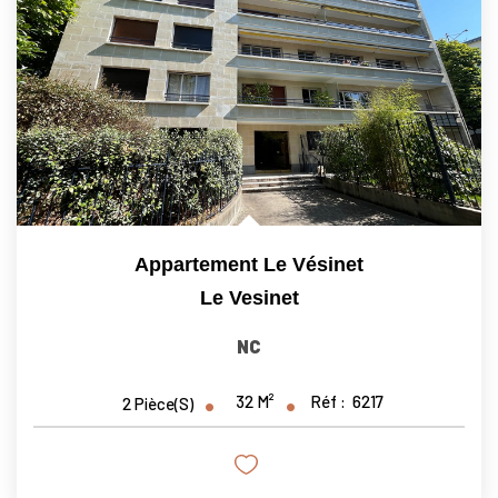
Nous Rejoindre
Nos Actualités
CONTACT
Appartement Le Vésinet
Le Vesinet
NC
32
M²
Réf :
6217
2
Pièce(s)