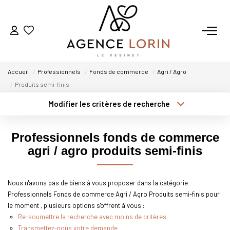
ACHETER
Accueil
Professionnels
Fonds de commerce
Agri / Agro
LOUER
Produits semi-finis
Modifier les critères de recherche
Type de transaction
Localisation
ESTIMER
Acheter
Localisation
Professionnels fonds de commerce
Type de bien
GESTION
Sélectionnez...
Surface min
agri / agro produits semi-finis
Plus de critères
Budget max
NOTRE AGENCE
Nous n'avons pas de biens à vous proposer dans la catégorie
Professionnels Fonds de commerce Agri / Agro Produits semi-finis pour
Créer une alerte
Qui Sommes-Nous
le moment , plusieurs options s'offrent à vous :
Notre Équipe
Re-soumettre la recherche avec moins de critères.
Transmettez-nous votre demande