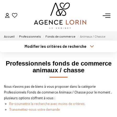
ACHETER
Accueil
Professionnels
Fonds de commerce
Animaux / Chasse
LOUER
Modifier les critères de recherche
Type de transaction
Localisation
Acheter
Localisation
ESTIMER
Professionnels fonds de commerce
Type de bien
Sélectionnez...
Surface min
animaux / chasse
GESTION
Plus de critères
Budget max
Nous n'avons pas de biens à vous proposer dans la catégorie
NOTRE AGENCE
Professionnels Fonds de commerce Animaux / Chasse pour le moment ,
Créer une alerte
plusieurs options s'offrent à vous :
Qui Sommes-Nous
Re-soumettre la recherche avec moins de critères.
Transmettez-nous votre demande
Notre Équipe