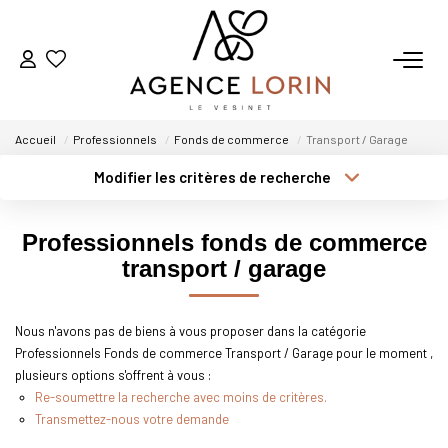
ACHETER
Accueil
Professionnels
Fonds de commerce
Transport / Garage
LOUER
Modifier les critères de recherche
Type de transaction
Localisation
Acheter
Localisation
ESTIMER
Professionnels fonds de commerce
Type de bien
Sélectionnez...
Surface min
transport / garage
GESTION
Plus de critères
Budget max
Nous n'avons pas de biens à vous proposer dans la catégorie
NOTRE AGENCE
Professionnels Fonds de commerce Transport / Garage pour le moment ,
Créer une alerte
plusieurs options s'offrent à vous :
Qui Sommes-Nous
Re-soumettre la recherche avec moins de critères.
Transmettez-nous votre demande
Notre Équipe