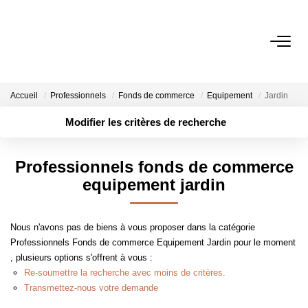
ACHETER
Accueil
Professionnels
Fonds de commerce
Equipement
Jardin
LOUER
Modifier les critères de recherche
Localisation
Type de transaction
ESTIMER
Surface min
Professionnels fonds de commerce
Type de bien
equipement jardin
Plus de critères
Budget max
GESTION
Créer une alerte
Nous n'avons pas de biens à vous proposer dans la catégorie
NOTRE AGENCE
Professionnels Fonds de commerce Equipement Jardin pour le moment
, plusieurs options s'offrent à vous :
Qui Sommes-Nous
Re-soumettre la recherche avec moins de critères.
Notre Équipe
Transmettez-nous votre demande
Nous Rejoindre