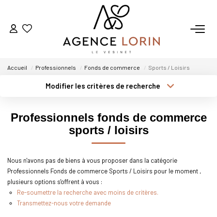
ACHETER
Accueil
Professionnels
Fonds de commerce
Sports / Loisirs
LOUER
Modifier les critères de recherche
Localisation
Type de transaction
ESTIMER
Surface min
Professionnels fonds de commerce
Type de bien
sports / loisirs
Plus de critères
Budget max
GESTION
Créer une alerte
Nous n'avons pas de biens à vous proposer dans la catégorie
NOTRE AGENCE
Professionnels Fonds de commerce Sports / Loisirs pour le moment ,
plusieurs options s'offrent à vous :
Qui Sommes-Nous
Re-soumettre la recherche avec moins de critères.
Notre Équipe
Transmettez-nous votre demande
Nous Rejoindre