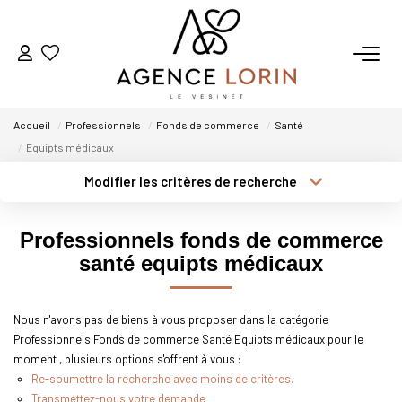
ACHETER
Accueil
Professionnels
Fonds de commerce
Santé
LOUER
Equipts médicaux
Modifier les critères de recherche
ESTIMER
Localisation
Type de transaction
Surface min
Professionnels fonds de commerce
Type de bien
GESTION
santé equipts médicaux
Plus de critères
Budget max
NOTRE AGENCE
Créer une alerte
Nous n'avons pas de biens à vous proposer dans la catégorie
Professionnels Fonds de commerce Santé Equipts médicaux pour le
Qui Sommes-Nous
moment , plusieurs options s'offrent à vous :
Notre Équipe
Re-soumettre la recherche avec moins de critères.
Transmettez-nous votre demande
Nous Rejoindre