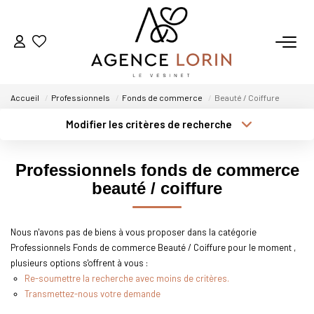
ACHETER
Accueil
Professionnels
Fonds de commerce
Beauté / Coiffure
LOUER
Modifier les critères de recherche
Type de transaction
Localisation
Acheter
Localisation
ESTIMER
Professionnels fonds de commerce
Type de bien
Sélectionnez...
Surface min
beauté / coiffure
GESTION
Plus de critères
Budget max
Nous n'avons pas de biens à vous proposer dans la catégorie
NOTRE AGENCE
Professionnels Fonds de commerce Beauté / Coiffure pour le moment ,
Créer une alerte
plusieurs options s'offrent à vous :
Qui Sommes-Nous
Re-soumettre la recherche avec moins de critères.
Transmettez-nous votre demande
Notre Équipe