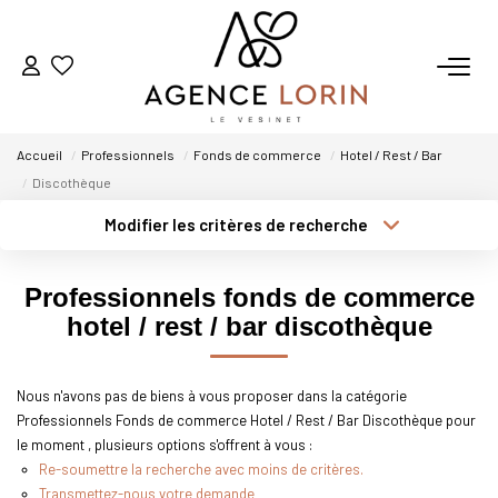
ACHETER
Accueil
Professionnels
Fonds de commerce
Hotel / Rest / Bar
LOUER
Discothèque
Modifier les critères de recherche
Type de transaction
Localisation
ESTIMER
Acheter
Localisation
Professionnels fonds de commerce
Type de bien
GESTION
Sélectionnez...
Surface min
hotel / rest / bar discothèque
Plus de critères
Budget max
NOTRE AGENCE
Nous n'avons pas de biens à vous proposer dans la catégorie
Professionnels Fonds de commerce Hotel / Rest / Bar Discothèque pour
Créer une alerte
Qui Sommes-Nous
le moment , plusieurs options s'offrent à vous :
Notre Équipe
Re-soumettre la recherche avec moins de critères.
Transmettez-nous votre demande