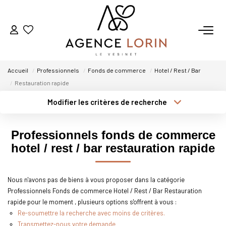
ACHETER
Accueil
Professionnels
Fonds de commerce
Hotel / Rest / Bar
LOUER
Restauration rapide
Modifier les critères de recherche
Type de transaction
Localisation
ESTIMER
Acheter
Localisation
Professionnels fonds de commerce
Type de bien
GESTION
Sélectionnez...
Surface min
hotel / rest / bar restauration rapide
Plus de critères
Budget max
NOTRE AGENCE
Nous n'avons pas de biens à vous proposer dans la catégorie
Professionnels Fonds de commerce Hotel / Rest / Bar Restauration
Créer une alerte
Qui Sommes-Nous
rapide pour le moment , plusieurs options s'offrent à vous :
Notre Équipe
Re-soumettre la recherche avec moins de critères.
Transmettez-nous votre demande