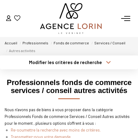
ACHETER
Accueil
Professionnels
Fonds de commerce
Services / Conseil
LOUER
Autres activités
Modifier les critères de recherche
Type de transaction
Localisation
ESTIMER
Acheter
Localisation
Professionnels fonds de commerce
Type de bien
GESTION
Sélectionnez...
Surface min
services / conseil autres activités
Plus de critères
Budget max
NOTRE AGENCE
Nous n'avons pas de biens à vous proposer dans la catégorie
Professionnels Fonds de commerce Services / Conseil Autres activités
Créer une alerte
Qui Sommes-Nous
pour le moment , plusieurs options s'offrent à vous :
Notre Équipe
Re-soumettre la recherche avec moins de critères.
Transmettez-nous votre demande