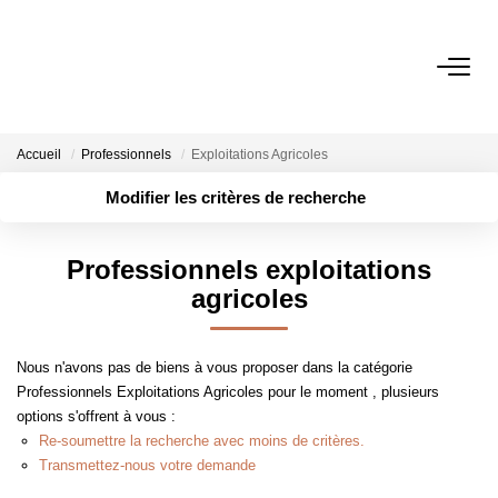
ACHETER
Accueil
Professionnels
Exploitations Agricoles
LOUER
Modifier les critères de recherche
Localisation
Type de transaction
ESTIMER
Surface min
Professionnels exploitations
Type de bien
agricoles
Plus de critères
Budget max
GESTION
Créer une alerte
Nous n'avons pas de biens à vous proposer dans la catégorie
NOTRE AGENCE
Professionnels Exploitations Agricoles pour le moment , plusieurs
options s'offrent à vous :
Qui Sommes-Nous
Re-soumettre la recherche avec moins de critères.
Notre Équipe
Transmettez-nous votre demande
Nous Rejoindre