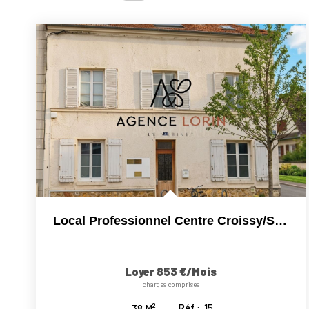
Local Professionnel Centre Croissy/s/Seine
Loyer 853 €/mois
charges comprises
Réf :
15
38
M²