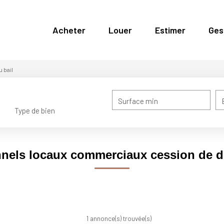
Acheter
Louer
Estimer
Ges
 bail
Surface min
Type de bien
nels locaux commerciaux cession de dr
1 annonce(s) trouvée(s)