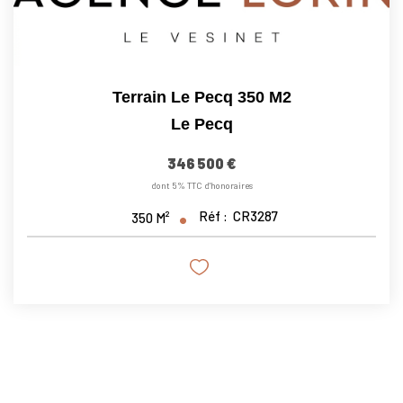
Terrain Le Pecq 350 M2
Le Pecq
346 500 €
dont 5% TTC d'honoraires
Réf :
CR3287
350
M²