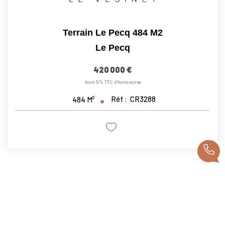
Terrain Le Pecq 484 M2
Le Pecq
420 000 €
dont 5% TTC d'honoraires
Réf :
CR3288
484
M²