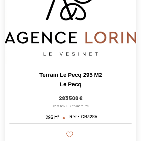
Nos Actualités
CONTACT
Terrain Le Pecq 295 M2
Le Pecq
283 500 €
dont 5% TTC d'honoraires
Réf :
CR3285
295
M²