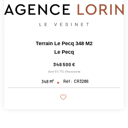
Terrain Le Pecq 348 M2
Le Pecq
346 500 €
dont 5% TTC d'honoraires
Réf :
CR3286
348
M²