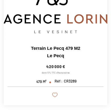
Terrain Le Pecq 479 M2
Le Pecq
420 000 €
dont 5% TTC d'honoraires
Réf :
CR3289
479
M²