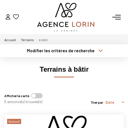
ACHETER
Accueil
Terrains
à bâtir
LOUER
Modifier les critères de recherche
Localisation
Type de transaction
ESTIMER
Surface min
Terrains à bâtir
Type de bien
Plus de critères
Budget max
GESTION
Créer une alerte
Afficher la carte
NOTRE AGENCE
5 annonce(s) trouvée(s)
Trier par
Qui Sommes-Nous
Notre Équipe
Exclusif
Nous Rejoindre