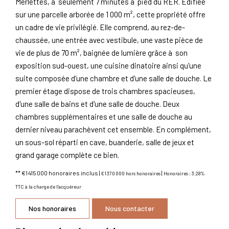
Merlettes, à seulement 7 minutes à pied du RER. Édifiée
sur une parcelle arborée de 1 000 m², cette propriété offre
un cadre de vie privilégié. Elle comprend, au rez-de-
chaussée, une entrée avec vestibule, une vaste pièce de
vie de plus de 70 m², baignée de lumière grâce à son
exposition sud-ouest, une cuisine dinatoire ainsi qu'une
suite composée d'une chambre et d'une salle de douche. Le
premier étage dispose de trois chambres spacieuses,
d'une salle de bains et d'une salle de douche. Deux
chambres supplémentaires et une salle de douche au
dernier niveau parachèvent cet ensemble. En complément,
un sous-sol réparti en cave, buanderie, salle de jeux et
grand garage complète ce bien.
** €1 415 000
honoraires inclus
|
|
€1 370 000
hors honoraires
Honoraires : 3.28%
TTC à la charge de l'acquéreur
Nos honoraires
Nous contacter