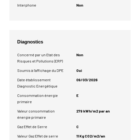
Interphone
Non
Diagnostics
Concerné par un Etat des
Non
Risques et Pollutions (ERP)
Soumis à l'affichage du DPE
Oui
Date établissement
09/03/2026
Diagnostic Energétique
Consommation énergie
E
primaire
Valeur consommation
279 kWh/m2 par an
énergie primaire
Gaz Effet de Serre
C
Valeur Gaz Effet de serre
11 Kg CO2/m2/an