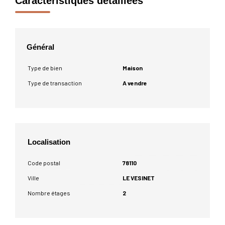
Caractéristiques détaillées
Général
Type de bien
Maison
Type de transaction
A vendre
Localisation
Code postal
78110
Ville
LE VESINET
Nombre étages
2