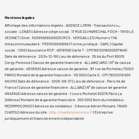
Mentions légales
Affichage des informations légales : AGENCE LORIN - Transaction | Raison
sociale : LENATI | Adresse siège social : 17 RUE DU MARECHAL FOCH - 78110 LE
VESINET | Siret : 50091069000030 | RCS : VERSAILLES | Numero TVA
Intracommunautaire : FR31500910690 | Forme juridique : SARL | Capital
social : 1 000 | Assurance RCP : 41319158 |
Carte T : CPI78012018000037849 |
Date de délivrance : 2024-12-19 | Lieu de délivrance : 35 bd du Port 95015
Cergy Pontoise | Caisse de garantie financière : ALLIANZ IARD. | N° de caisse
de garantie : 41319158 | Adresse caisse de garantie : 87 rue de Richelieu 75002
PARIS | Montant de la garantie financière : 110 000 | Carte G : CPI 78012019 000
041 010 | Date de délivrance : 2025-09-27 | Lieu de délivrance : Paris Ile de
France | Caisse de garantie financière : ALLIANZ | N° de caisse de garantie :
41543943 | Adresse caisse de garantie : 1 cours Michelet 92076 Paris La
Défense | Montant de la garantie financière : 300 000 | Nom du médiateur :
MEDIMMOCONSO | Adresse du médiateur : 3 Avenue Adrien Moisant, 78400
CHATOU | Adresse du site :
http://medimmoconso.fr
|
Entreprise
juridiquement et financièrement indépendante