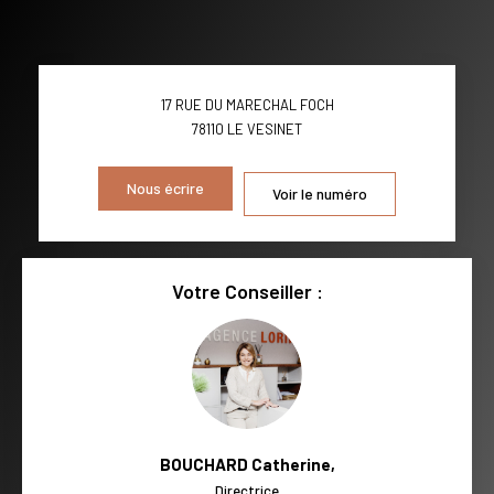
TAUX DE PROPRIÉTAIRES
TAUX D'HABITATION
TAXE FONCIÈRE
PART DES MÉNAGES SANS
17 RUE DU MARECHAL FOCH
VOITURE
78110
LE VESINET
DISTANCE DE L'AÉROPORT :
SUPERFICIE :
Nous écrire
Voir le numéro
RÉSULTATS DES LYCÉES
ECOLES ET CRÈCHES
RESTAURANTS ET CAFÉS
COMMERCES
Votre Conseiller :
MÉDECINS
BOUCHARD Catherine
,
Directrice