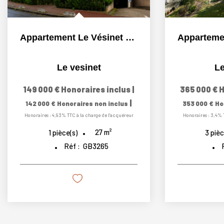
Appartement Le Vésinet 1 pièce 27,06 m²
Le vesinet
Le
149 000 €
Honoraires inclus
|
365 000 €
H
|
142 000 €
Honoraires non inclus
353 000 €
Ho
Honoraires : 4,93% TTC à la charge de l'acquéreur
Honoraires : 3,4% 
27
m²
1
pièce(s)
3
pièc
Réf :
GB3265