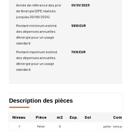
Année de référence des prix
01/01/2023
de l'énergie (DPE réalisés
jusqu'au 30/06/2024)
Montant minimum estimé
5810 EUR
des dépenses annuelles
d'énergie pour un usage
standard
Montant maximum estimé
7910 EUR
des dépenses annuelles
d'énergie pour un usage
standard
Description des pièces
Niveau
Pièce
m2
Exp.
Sol
Comment
-1
Palier
0
palier - note publique