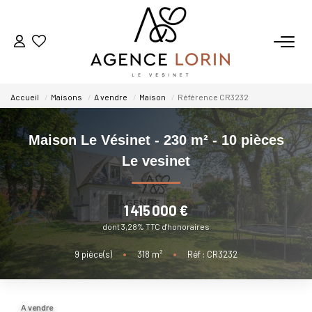
ACHETER
Accueil
Maisons
A vendre
Maison
Référence CR3232
LOUER
Maison Le Vésinet - 230 m² - 10 pièces
ESTIMER
Le vesinet
GESTION
1 415 000 €
dont 3,28% TTC d'honoraires
NOTRE AGENCE
9
pièce(s)
•
318
m²
•
Réf : CR3232
Qui Sommes-Nous
Notre Équipe
A vendre