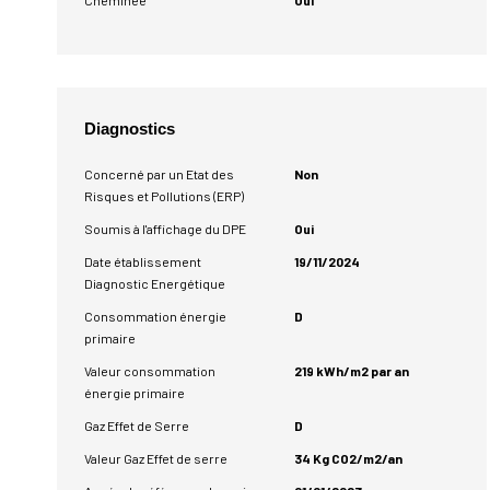
Cheminée
Oui
Diagnostics
Concerné par un Etat des
Non
Risques et Pollutions (ERP)
Soumis à l'affichage du DPE
Oui
Date établissement
19/11/2024
Diagnostic Energétique
Consommation énergie
D
primaire
Valeur consommation
219 kWh/m2 par an
énergie primaire
Gaz Effet de Serre
D
Valeur Gaz Effet de serre
34 Kg CO2/m2/an