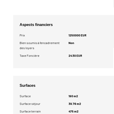
Aspects financiers
Prix
1250000 EUR
Bien soumis à l'encadrement
Non
des loyers
Taxe Foncière
2430 EUR
Surfaces
Surface
190 m2
Surface séjour
39.76 m2
Surface terrain
475 m2