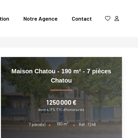
tion
Notre Agence
Contact
Maison Chatou - 190 m² - 7 pièces
Chatou
1 250 000 €
dont 4,17% TTC d'honoraires
190
m²
7
pièce(s)
Réf :
7248