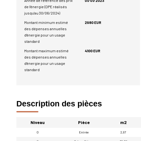
Année de référence des prix
01/01/2023
de l'énergie (DPE réalisés
jusqu'au 30/06/2024)
Montant minimum estimé
2980 EUR
des dépenses annuelles
d'énergie pour un usage
standard
Montant maximum estimé
4100 EUR
des dépenses annuelles
d'énergie pour un usage
standard
Description des pièces
Niveau
Pièce
m2
0
Entrée
2,97