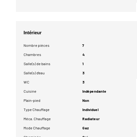
Intérieur
Nombre pièces
7
Chambres
4
Salle(s) de bains
1
Salle(s) d'eau
3
WC
3
Cuisine
Indépendante
Plain-pied
Non
Type Chauffage
Individuel
Méca. Chauffage
Radiateur
Mode Chauffage
Gaz