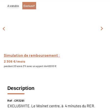
Nous Rejoindre
A vendre
Exclusif
Nos Actualités
CONTACT
Simulation de remboursement :
2 306 €/mois
pendant 20 ans à 3% avec un apport de 46 200 €
Description
Réf : CR3291
EXCLUSIVITE. Le Vésinet centre, à 4 minutes du RER.