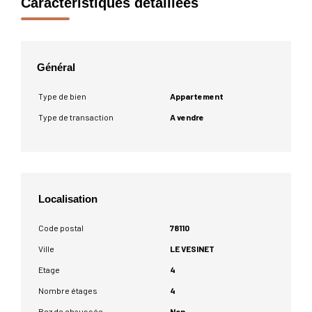
Caractéristiques détaillées
Général
Type de bien
Appartement
Type de transaction
A vendre
Localisation
Code postal
78110
Ville
LE VESINET
Etage
4
Nombre étages
4
Rez de chaussée
Non