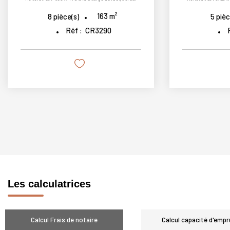
95
m²
5
pièce(s)
8
piè
Réf :
CR3278
Les calculatrices
Calcul Frais de notaire
Calcul capacité d'empr