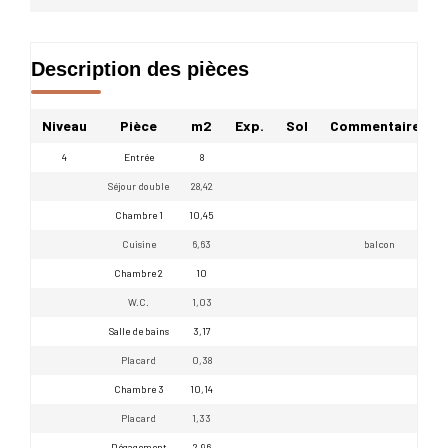
Description des pièces
Niveau
Pièce
m2
Exp.
Sol
Commentaires
4
Entrée
8
Séjour double
28,42
Chambre 1
10,45
Cuisine
6,63
balcon
Chambre 2
10
W.C.
1,03
Salle de bains
3,17
Placard
0,38
Chambre 3
10,14
Placard
1,33
Dégagement
2,96