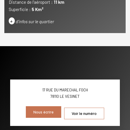
Distance de l'aéroport :
11 km
Superficie :
5 Km²
+
d'infos sur le quartier
DENSITÉ DE POPULATION
ENFANTS ET ADOLESCENTS
AGE MOYEN
REVENU MENSUEL PAR MÉNAGE
TAUX DE PROPRIÉTAIRES
TAUX D'HABITATION
TAXE FONCIÈRE
PART DES MÉNAGES SANS
17 RUE DU MARECHAL FOCH
VOITURE
78110
LE VESINET
DISTANCE DE L'AÉROPORT :
SUPERFICIE :
Nous écrire
Voir le numéro
RÉSULTATS DES LYCÉES
ECOLES ET CRÈCHES