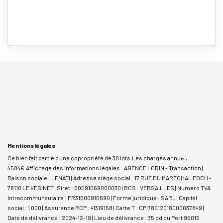
Mentions légales
Ce bien fait partie d'une copropriété de 30 lots.Les charges annuelles sont de
4584€.
Affichage des informations légales : AGENCE LORIN - Transaction |
Raison sociale : LENATI | Adresse siège social : 17 RUE DU MARECHAL FOCH -
78110 LE VESINET | Siret : 50091069000030 | RCS : VERSAILLES | Numero TVA
Intracommunautaire : FR31500910690 | Forme juridique : SARL | Capital
social : 1 000 | Assurance RCP : 41319158 |
Carte T : CPI78012018000037849 |
Date de délivrance : 2024-12-19 | Lieu de délivrance : 35 bd du Port 95015