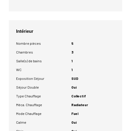
Intérieur
Nombre pièces
5
Chambres
3
Salle(s) de bains
1
WC
1
Exposition Séjour
SUD
Séjour Double
Oui
Type Chauffage
Collectif
Méca. Chauffage
Radiateur
Mode Chauffage
Fuel
Calme
Oui
Clair
Oui