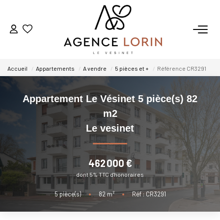
ACHETER
Accueil
Appartements
A vendre
5 pièces et +
Référence CR3291
LOUER
Appartement Le Vésinet 5 pièce(s) 82
ESTIMER
m2
Le vesinet
GESTION
462 000 €
NOTRE AGENCE
dont 5% TTC d'honoraires
Qui Sommes-Nous
5
pièce(s)
•
82
m²
•
Réf : CR3291
Notre Équipe