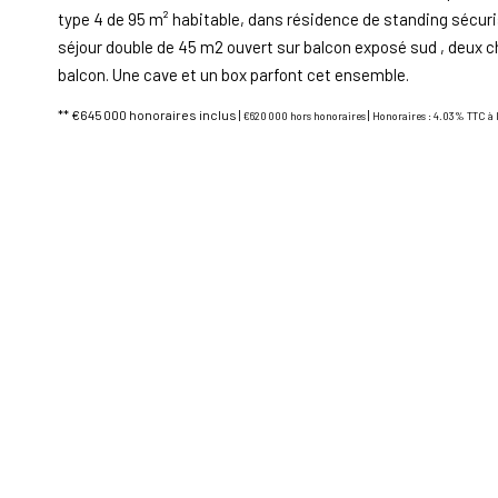
type 4 de 95 m² habitable, dans résidence de standing sécur
séjour double de 45 m2 ouvert sur balcon exposé sud , deux c
balcon. Une cave et un box parfont cet ensemble.
** €645 000
honoraires inclus
|
|
€620 000
hors honoraires
Honoraires : 4.03% TTC à 
Diagnostics énergétiques
Montant estimé des dépenses annuelles d'énergie pour un usage 
2023 (abonnement compris).