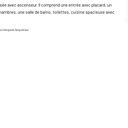
isée avec ascenseur. Il comprend une entrée avec placard, un
hambres, une salle de bains, toilettes, cuisine spacieuse avec
la charge de l'acquéreur
standard entre 882€ et 1194€. indexées aux années 2021,2022 et