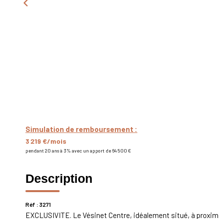
Simulation de remboursement :
3 219 €/mois
pendant 20 ans à 3% avec un apport de 64 500 €
Description
Réf : 3271
EXCLUSIVITE. Le Vésinet Centre, idéalement situé, à prox