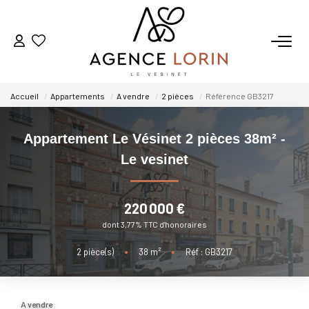
ACHETER
Accueil
Appartements
A vendre
2 pièces
Référence GB3217
LOUER
Appartement Le Vésinet 2 pièces 38m² -
ESTIMER
Le vesinet
GESTION
220 000 €
dont 3,77% TTC d'honoraires
NOTRE AGENCE
2
pièce(s)
•
38
m²
•
Réf : GB3217
Qui Sommes-Nous
Notre Équipe
A vendre