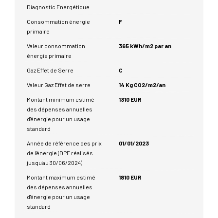
Diagnostic Energétique
Consommation énergie
F
primaire
Valeur consommation
365 kWh/m2 par an
énergie primaire
Gaz Effet de Serre
C
Valeur Gaz Effet de serre
14 Kg CO2/m2/an
Montant minimum estimé
1310 EUR
des dépenses annuelles
d'énergie pour un usage
standard
Année de référence des prix
01/01/2023
de l'énergie (DPE réalisés
jusqu'au 30/06/2024)
Montant maximum estimé
1810 EUR
des dépenses annuelles
d'énergie pour un usage
standard