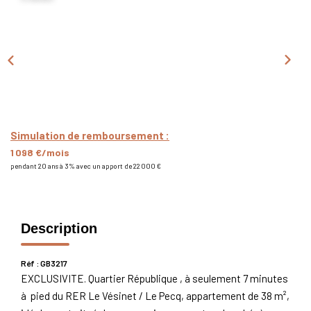
Nous Rejoindre
Nos Actualités
CONTACT
Simulation de remboursement :
1 098 €/mois
pendant 20 ans à 3% avec un apport de 22 000 €
Description
Réf : GB3217
EXCLUSIVITE. Quartier République , à seulement 7 minutes
à pied du RER Le Vésinet / Le Pecq, appartement de 38 m²,