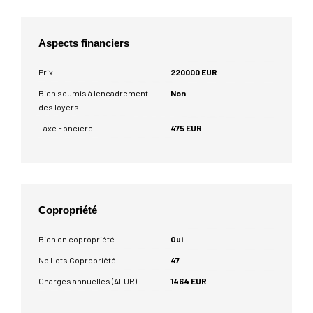
Aspects financiers
Prix
220000 EUR
Bien soumis à l'encadrement
Non
des loyers
Taxe Foncière
475 EUR
Copropriété
Bien en copropriété
Oui
Nb Lots Copropriété
47
Charges annuelles (ALUR)
1464 EUR