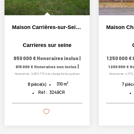
Maison Carrières-sur-Seine - 310,06 m² - 8 pièces
Carrieres sur seine
950 000 €
Honoraires inclus
|
1 250 000 €
|
915 000 €
Honoraires non inclus
1 200 000 €
Ho
Honoraires : 3,83% TTC à la charge de l'acquéreur
Honoraires : 4,17%
310
m²
8
pièce(s)
7
pièc
Réf :
3249CR