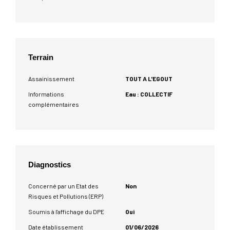
Terrain
Assainissement
TOUT A L'EGOUT
Informations
Eau : COLLECTIF
complémentaires
Diagnostics
Concerné par un Etat des
Non
Risques et Pollutions (ERP)
Soumis à l'affichage du DPE
Oui
Date établissement
01/06/2026