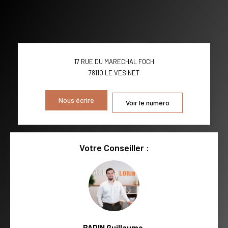
AGE MOYEN
REVENU MENSUEL PAR MÉNAGE
TAUX DE PROPRIÉTAIRES
TAUX D'HABITATION
TAXE FONCIÈRE
PART DES MÉNAGES SANS
17 RUE DU MARECHAL FOCH
VOITURE
78110
LE VESINET
DISTANCE DE L'AÉROPORT :
SUPERFICIE :
Nous écrire
Voir le numéro
RÉSULTATS DES LYCÉES
ECOLES ET CRÈCHES
RESTAURANTS ET CAFÉS
COMMERCES
Votre Conseiller :
MÉDECINS
BADIN Guillaume
,