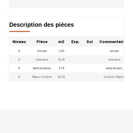
Description des pièces
Niveau
Pièce
m2
Exp.
Sol
Commentaires
0
Entrée
1,50
entrée
0
Chambre
10,61
chambre
0
Salle de bains
3,76
salle de bain
0
Séjour-Cuisine
22,20
Cuisine / Séjour