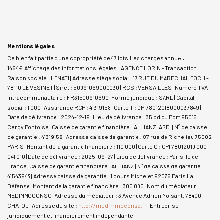
Mentions légales
Ce bien fait partie d'une copropriété de 47 lots.Les charges annuelles sont de
1464€.
Affichage des informations légales : AGENCE LORIN - Transaction |
Raison sociale : LENATI | Adresse siège social : 17 RUE DU MARECHAL FOCH -
78110 LE VESINET | Siret : 50091069000030 | RCS : VERSAILLES | Numero TVA
Intracommunautaire : FR31500910690 | Forme juridique : SARL | Capital
social : 1 000 | Assurance RCP : 41319158 |
Carte T : CPI78012018000037849 |
Date de délivrance : 2024-12-19 | Lieu de délivrance : 35 bd du Port 95015
Cergy Pontoise | Caisse de garantie financière : ALLIANZ IARD. | N° de caisse
de garantie : 41319158 | Adresse caisse de garantie : 87 rue de Richelieu 75002
PARIS | Montant de la garantie financière : 110 000 | Carte G : CPI 78012019 000
041 010 | Date de délivrance : 2025-09-27 | Lieu de délivrance : Paris Ile de
France | Caisse de garantie financière : ALLIANZ | N° de caisse de garantie :
41543943 | Adresse caisse de garantie : 1 cours Michelet 92076 Paris La
Défense | Montant de la garantie financière : 300 000 | Nom du médiateur :
MEDIMMOCONSO | Adresse du médiateur : 3 Avenue Adrien Moisant, 78400
CHATOU | Adresse du site :
http://medimmoconso.fr
|
Entreprise
juridiquement et financièrement indépendante