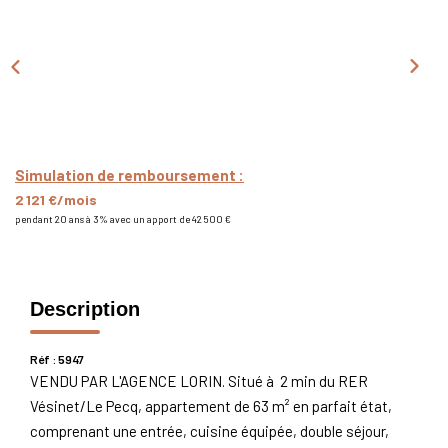
Nous Rejoindre
Nos Actualités
CONTACT
Simulation de remboursement :
2 121 €/mois
pendant 20 ans à 3% avec un apport de 42 500 €
Description
Réf : 5947
VENDU PAR L'AGENCE LORIN. Situé à 2 min du RER
Vésinet/Le Pecq, appartement de 63 m² en parfait état,
comprenant une entrée, cuisine équipée, double séjour,