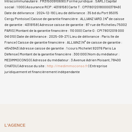
Intracommunautaire : FR31500910690 | Forme juridique : SARL | Capital
social : 1 000 | Assurance RCP : 41319158 |
Carte T : CPI78012018000037849 |
Date de délivrance : 2024-12-19 | Lieu de délivrance : 35 bd du Port 95015
Cergy Pontoise | Caisse de garantie financière : ALLIANZ IARD. | N° de caisse
de garantie : 41319158 | Adresse caisse de garantie : 87 rue de Richelieu 75002
PARIS | Montant de la garantie financière : 110 000 | Carte G : CPI 78012019 000
041 010 | Date de délivrance : 2025-09-27 | Lieu de délivrance : Paris Ile de
France | Caisse de garantie financière : ALLIANZ | N° de caisse de garantie :
41543943 | Adresse caisse de garantie : 1 cours Michelet 92076 Paris La
Défense | Montant de la garantie financière : 300 000 | Nom du médiateur :
MEDIMMOCONSO | Adresse du médiateur : 3 Avenue Adrien Moisant, 78400
CHATOU | Adresse du site :
http://medimmoconso.fr
|
Entreprise
juridiquement et financièrement indépendante
L'AGENCE