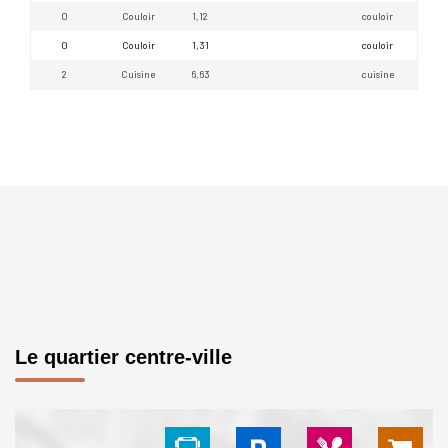
0
Couloir
1,12
couloir
0
Couloir
1,31
couloir
2
Cuisine
6,63
cuisine
Le quartier centre-ville