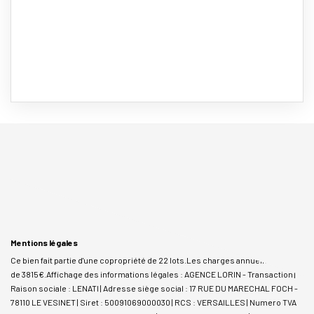
Mentions légales
Ce bien fait partie d'une copropriété de 22 lots.Les charges annuelles sont
de 3815€.
Affichage des informations légales : AGENCE LORIN - Transaction |
Raison sociale : LENATI | Adresse siège social : 17 RUE DU MARECHAL FOCH -
78110 LE VESINET | Siret : 50091069000030 | RCS : VERSAILLES | Numero TVA