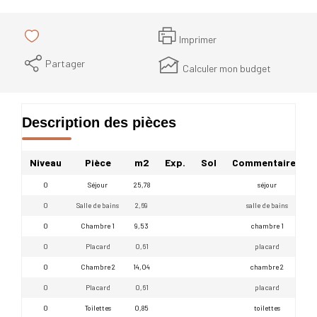
Imprimer
Partager
Calculer mon budget
Description des pièces
Niveau
Pièce
m2
Exp.
Sol
Commentaires
0
Séjour
25,78
séjour
0
Salle de bains
2,69
salle de bains
0
Chambre 1
9,53
chambre 1
0
Placard
0,61
placard
0
Chambre 2
14,04
chambre 2
0
Placard
0,61
placard
0
Toilettes
0,85
toilettes