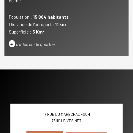
calme...
Population :
15 884 habitants
Distance de l'aéroport :
11 km
Superficie :
5 Km²
+
d'infos sur le quartier
DENSITÉ DE POPULATION
ENFANTS ET ADOLESCENTS
AGE MOYEN
REVENU MENSUEL PAR MÉNAGE
TAUX DE PROPRIÉTAIRES
TAUX D'HABITATION
TAXE FONCIÈRE
PART DES MÉNAGES SANS
17 RUE DU MARECHAL FOCH
VOITURE
78110
LE VESINET
DISTANCE DE L'AÉROPORT :
SUPERFICIE :