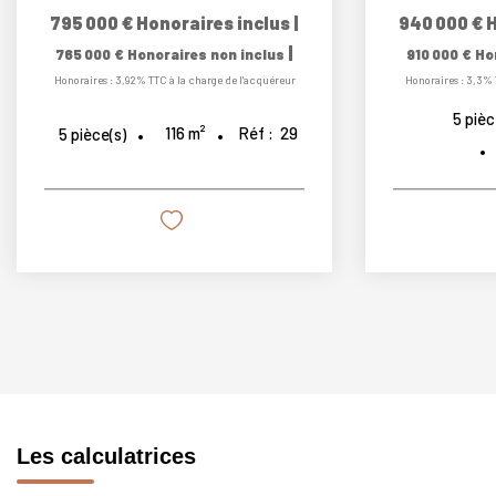
795 000 €
Honoraires inclus
|
940 000 €
H
|
765 000 €
Honoraires non inclus
910 000 €
Ho
Honoraires : 3,92% TTC à la charge de l'acquéreur
Honoraires : 3,3% 
5
pièc
116
m²
Réf :
29
5
pièce(s)
Les calculatrices