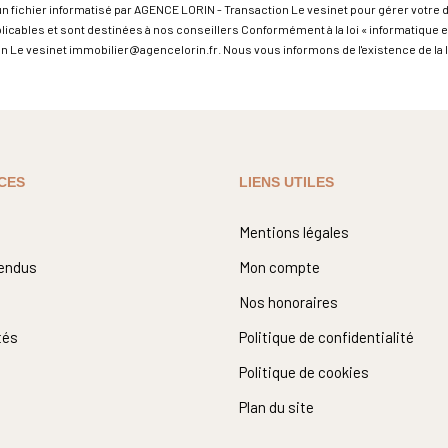
un fichier informatisé par AGENCE LORIN - Transaction Le vesinet pour gérer votre
pplicables et sont destinées à nos conseillers Conformément à la loi « informatique 
on Le vesinet immobilier@agencelorin.fr. Nous vous informons de l'existence de la l
CES
LIENS UTILES
Mentions légales
vendus
Mon compte
Nos honoraires
tés
Politique de confidentialité
Politique de cookies
Plan du site