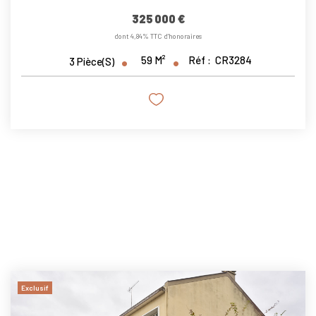
325 000 €
dont 4,84% TTC d'honoraires
59
M²
Réf :
CR3284
3
Pièce(s)
Exclusif