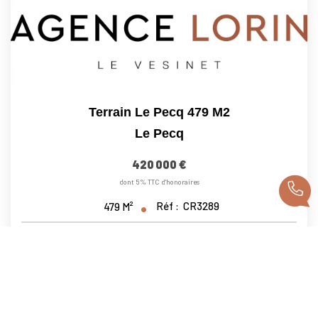
Terrain Le Pecq 479 M2
Le Pecq
420 000 €
dont 5% TTC d'honoraires
Réf :
CR3289
479
M²