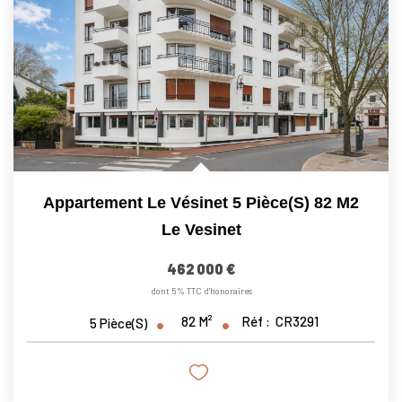
Nous Rejoindre
Nos Actualités
CONTACT
Appartement Le Vésinet 5 Pièce(s) 82 M2
Le Vesinet
462 000 €
dont 5% TTC d'honoraires
82
M²
Réf :
CR3291
5
Pièce(s)