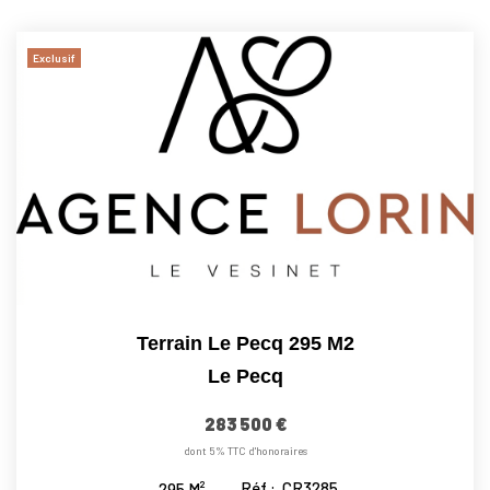
Exclusif
Terrain Le Pecq 295 M2
Le Pecq
283 500 €
dont 5% TTC d'honoraires
Réf :
CR3285
295
M²