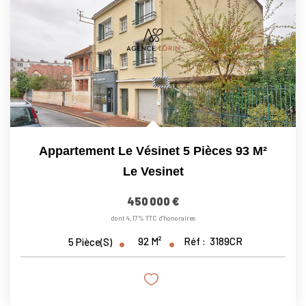
Appartement Le Vésinet 5 Pièces 93 M²
Le Vesinet
450 000 €
dont 4,17% TTC d'honoraires
92
M²
Réf :
3189CR
5
Pièce(s)