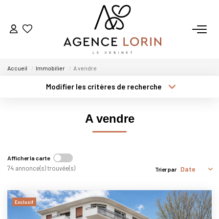
ACHETER
Accueil
Immobilier
A vendre
LOUER
Modifier les critères de recherche
Type de transaction
Localisation
Acheter
Localisation
ESTIMER
A vendre
Type de bien
Sélectionnez...
Surface min
GESTION
Plus de critères
Budget max
Afficher la carte
NOTRE AGENCE
74 annonce(s) trouvée(s)
Trier par
Créer une alerte
Qui Sommes-Nous
Exclusif
Notre Équipe