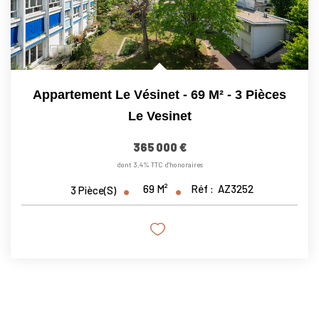
Appartement Le Vésinet - 69 M² - 3 Pièces
Le Vesinet
365 000 €
dont 3,4% TTC d'honoraires
69
M²
Réf :
AZ3252
3
Pièce(s)