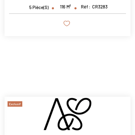
116
M²
Réf :
CR3283
5
Pièce(s)
Exclusif